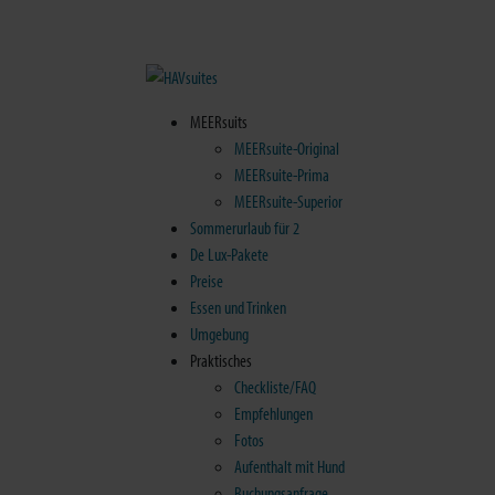
MEERsuits
MEERsuite-Original
MEERsuite-Prima
MEERsuite-Superior
Sommerurlaub für 2
De Lux-Pakete
Preise
Essen und Trinken
Umgebung
Praktisches
Checkliste/FAQ
Empfehlungen
Fotos
Aufenthalt mit Hund
Buchungsanfrage