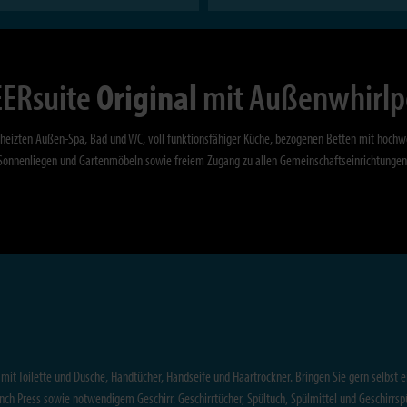
ERsuite
Original
mit Außenwhirlp
heizten Außen-Spa, Bad und WC, voll funktionsfähiger Küche, bezogenen Betten mit hochw
Sonnenliegen und Gartenmöbeln sowie freiem Zugang zu allen Gemeinschaftseinrichtungen
mit Toilette und Dusche, Handtücher, Handseife und Haartrockner. Bringen Sie gern selbst
h Press sowie notwendigem Geschirr. Geschirrtücher, Spültuch, Spülmittel und Geschirrspü