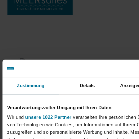
MEERsuits-Ferienwohnungen
Zustimmung
Details
Anzeige
In der Nähe von Odder, zwischen Aarhus und Horsens
Toldvejen 50, DK-8300 Odder
Verantwortungsvoller Umgang mit Ihren Daten
Wir und
unsere 1022 Partner
verarbeiten Ihre persönlichen D
Tel.: +45 88 44 83 83
von Technologien wie Cookies, um Informationen auf Ihrem G
E-mail: info@havsuites.dk
zuzugreifen und so personalisierte Werbung und Inhalte, M