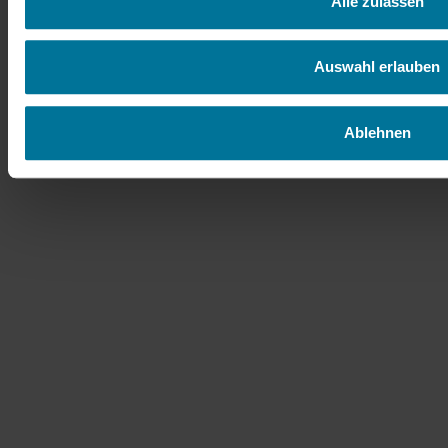
Alle zulassen
Ergänzung zum HYGGE Strand Camping sind – ein ruhiger und ungezwungener
Campingplatz. Wenn Sie Gast in unseren MEERsuits sind, haben Sie auch Zugang
zu den Einrichtungen auf dem Campingplatz – u. a. den Spielplatz für Kinder oder
Auswahl erlauben
Enkel.
Mehr erfahren über Hygge Strand Camping
Ablehnen