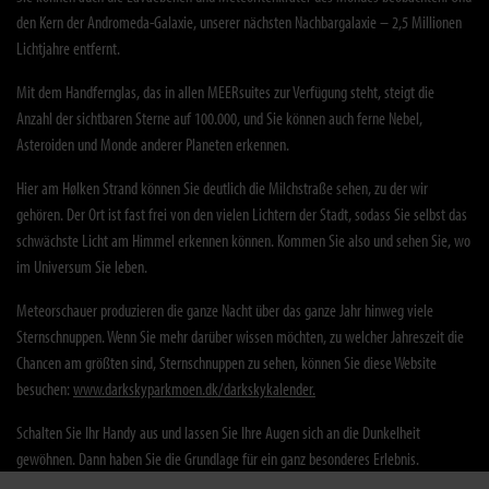
den Kern der Andromeda-Galaxie, unserer nächsten Nachbargalaxie – 2,5 Millionen
Lichtjahre entfernt.
Mit dem Handfernglas, das in allen MEERsuites zur Verfügung steht, steigt die
Anzahl der sichtbaren Sterne auf 100.000, und Sie können auch ferne Nebel,
Asteroiden und Monde anderer Planeten erkennen.
Hier am Hølken Strand können Sie deutlich die Milchstraße sehen, zu der wir
gehören. Der Ort ist fast frei von den vielen Lichtern der Stadt, sodass Sie selbst das
schwächste Licht am Himmel erkennen können. Kommen Sie also und sehen Sie, wo
im Universum Sie leben.
Meteorschauer produzieren die ganze Nacht über das ganze Jahr hinweg viele
Sternschnuppen. Wenn Sie mehr darüber wissen möchten, zu welcher Jahreszeit die
Chancen am größten sind, Sternschnuppen zu sehen, können Sie diese Website
besuchen:
www.darkskyparkmoen.dk/darkskykalender
.
Schalten Sie Ihr Handy aus und lassen Sie Ihre Augen sich an die Dunkelheit
gewöhnen. Dann haben Sie die Grundlage für ein ganz besonderes Erlebnis.