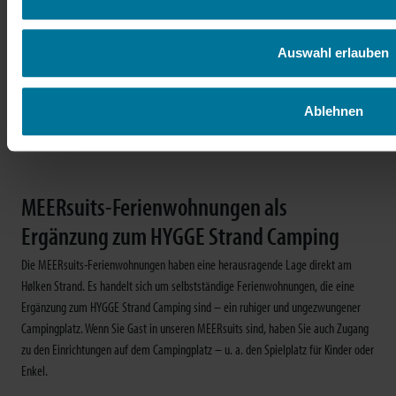
facebook
Auswahl erlauben
instagram
Ablehnen
MEERsuits-Ferienwohnungen als
Ergänzung zum HYGGE Strand Camping
Die MEERsuits-Ferienwohnungen haben eine herausragende Lage direkt am
Hølken Strand. Es handelt sich um selbstständige Ferienwohnungen, die eine
Ergänzung zum HYGGE Strand Camping sind – ein ruhiger und ungezwungener
Campingplatz. Wenn Sie Gast in unseren MEERsuits sind, haben Sie auch Zugang
zu den Einrichtungen auf dem Campingplatz – u. a. den Spielplatz für Kinder oder
Enkel.