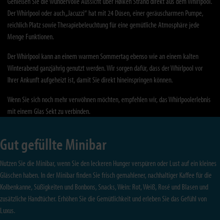
Genießen Sie die wundervolle Aussicht über Hølken Strand direkt aus dem Whirlpool.
Der Whirlpool oder auch „Jacuzzi“ hat mit 24 Düsen, einer geräuscharmen Pumpe,
reichlich Platz sowie Therapiebeleuchtung für eine gemütliche Atmosphäre jede
Menge Funktionen.
Der Whirlpool kann an einem warmen Sommertag ebenso wie an einem kalten
Winterabend ganzjährig genutzt werden. Wir sorgen dafür, dass der Whirlpool vor
Ihrer Ankunft aufgeheizt ist, damit Sie direkt hineinspringen können.
Wenn Sie sich noch mehr verwöhnen möchten, empfehlen wir, das Whirlpoolerlebnis
mit einem Glas Sekt zu verbinden.
Gut gefüllte Minibar
Nutzen Sie die Minibar, wenn Sie den leckeren Hunger verspüren oder Lust auf ein kleines
Gläschen haben. In der Minibar finden Sie frisch gemahlener, nachhaltiger Kaffee für die
Kolbenkanne, Süßigkeiten und Bonbons, Snacks, Wein: Rot, Weiß, Rosé und Blasen und
zusätzliche Handtücher. Erhöhen Sie die Gemütlichkeit und erleben Sie das Gefühl von
Luxus.