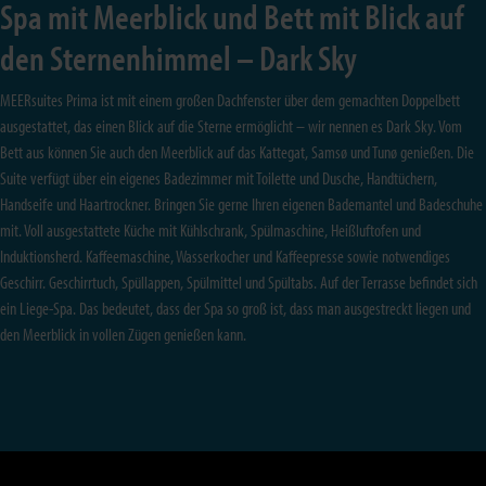
Spa mit Meerblick und Bett mit Blick auf
den Sternenhimmel – Dark Sky
MEERsuites Prima ist mit einem großen Dachfenster über dem gemachten Doppelbett
ausgestattet, das einen Blick auf die Sterne ermöglicht – wir nennen es Dark Sky. Vom
Bett aus können Sie auch den Meerblick auf das Kattegat, Samsø und Tunø genießen. Die
Suite verfügt über ein eigenes Badezimmer mit Toilette und Dusche, Handtüchern,
Handseife und Haartrockner. Bringen Sie gerne Ihren eigenen Bademantel und Badeschuhe
mit. Voll ausgestattete Küche mit Kühlschrank, Spülmaschine, Heißluftofen und
Induktionsherd. Kaffeemaschine, Wasserkocher und Kaffeepresse sowie notwendiges
Geschirr. Geschirrtuch, Spüllappen, Spülmittel und Spültabs. Auf der Terrasse befindet sich
ein Liege-Spa. Das bedeutet, dass der Spa so groß ist, dass man ausgestreckt liegen und
den Meerblick in vollen Zügen genießen kann.