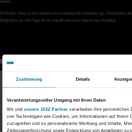
können.
MEERsuites Prima ist eine luxuriöse Ferienwohnung mit modernem Spa, Elektrokamin, der
Möglichkeit von Sekt/Tapas bei der Ankunft und einem fantastischen Meerblick.
De Lux-Paket buchen
Checkliste/FAQ ansehen
Zustimmung
Details
Anzeige
Verantwortungsvoller Umgang mit Ihren Daten
Wir und
unsere 1022 Partner
verarbeiten Ihre persönlichen D
von Technologien wie Cookies, um Informationen auf Ihrem G
zuzugreifen und so personalisierte Werbung und Inhalte, M
Zielgruppenforschung sowie Entwicklung von Angeboten zu e