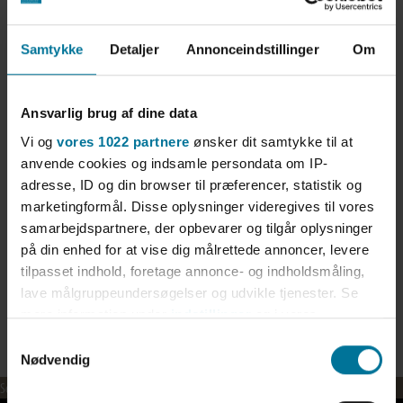
Reklamation fejl- og mangler
Lejers ansvar
Samtykke
Detaljer
Annonceindstillinger
Om
Receptionens åbningstider
Ansvarlig brug af dine data
VED AFREJSE
Vi og
vores 1022 partnere
ønsker dit samtykke til at
anvende cookies og indsamle persondata om IP-
▼
adresse, ID og din browser til præferencer, statistik og
Udtjekning
marketingformål. Disse oplysninger videregives til vores
samarbejdspartnere, der opbevarer og tilgår oplysninger
Rengøring i feriebolig
på din enhed for at vise dig målrettede annoncer, levere
tilpasset indhold, foretage annonce- og indholdsmåling,
Aflevering af nøgler
lave målgruppeundersøgelser og udvikle tjenester. Se
mere information under
indstillinger
og i vores
persondatapolitik. Du kan altid trække dit samtykke
Samtykkevalg
tilbage eller ændre indstillinger fra vores
Nødvendig
"Cookiedeklaration", eller ved at trykke på "Privacy
Se HAVsuite
trigger" ikonet.