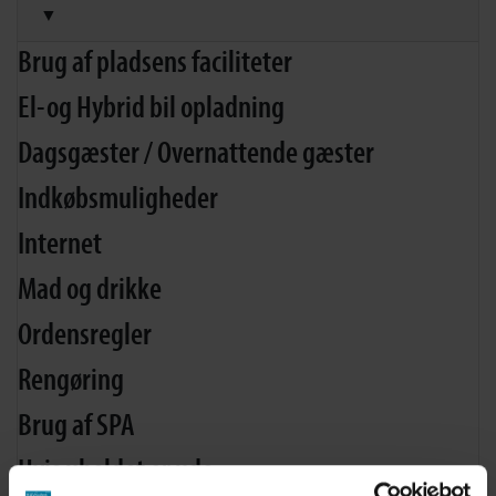
▼
Brug af pladsens faciliteter
El-og Hybrid bil opladning
Dagsgæster / Overnattende gæster
Indkøbsmuligheder
Internet
Mad og drikke
Ordensregler
Rengøring
Brug af SPA
Hvis uheldet er ude